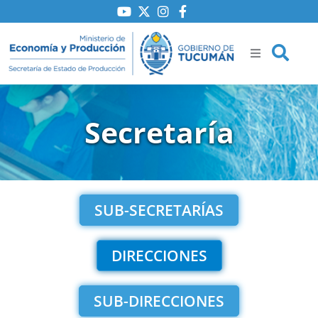
Ir
al
contenido
Secretaría
ría
iones
to
SUB-SECRETARÍAS
DIRECCIONES
SUB-DIRECCIONES