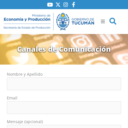
Ir
al
contenido
Canales de Comunicación
ría
iones
Nombre y Apellido
to
Email
Mensaje (opcional)