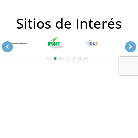
Sitios de Interés
1
2
3
4
5
6
7
Secretaría de Estado de Producción © 2023 -