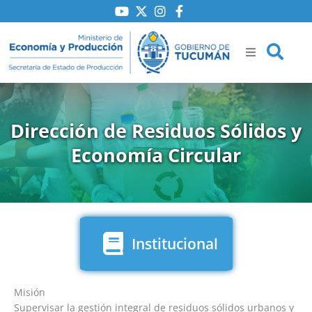
Ir
al
contenido
ría
Dirección de Residuos Sólidos y
Economía Circular
iones
to
Institucional
Misión
Supervisar la gestión integral de residuos sólidos urbanos y