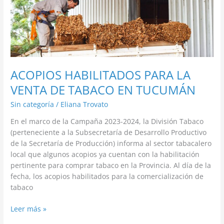
PARA
LA
VENTA
DE
TABACO
EN
TUCUMÁN
ACOPIOS HABILITADOS PARA LA
VENTA DE TABACO EN TUCUMÁN
Sin categoría
/
Eliana Trovato
En el marco de la Campaña 2023-2024, la División Tabaco
(perteneciente a la Subsecretaría de Desarrollo Productivo
de la Secretaría de Producción) informa al sector tabacalero
local que algunos acopios ya cuentan con la habilitación
pertinente para comprar tabaco en la Provincia. Al día de la
fecha, los acopios habilitados para la comercialización de
tabaco
Leer más »