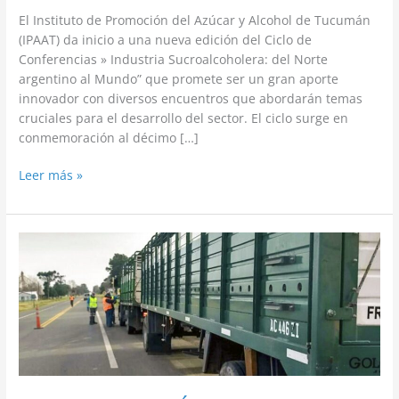
El Instituto de Promoción del Azúcar y Alcohol de Tucumán
(IPAAT) da inicio a una nueva edición del Ciclo de
Conferencias » Industria Sucroalcoholera: del Norte
argentino al Mundo” que promete ser un gran aporte
innovador con diversos encuentros que abordarán temas
cruciales para el desarrollo del sector. El ciclo surge en
conmemoración al décimo […]
Leer más »
REGLAMENTACIÓN
PARA
COMERCIALIZACIÓN
Y
MOVIMIENTOS
DE
TABACO
FUERA
DE