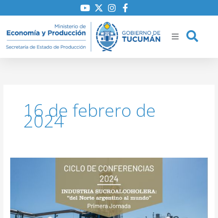
Ir
al
contenido
ría
16 de febrero de
iones
2024
to
COMIENZA
EL
CICLO
DE
CONFERENCIAS
“INDUSTRIA