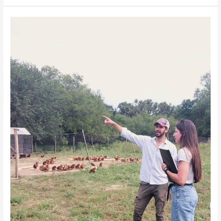
VISITA
DE
ASESORAMIENTO
A
UNA
GRANJA
PIONERA
EN
PRODUCCIÓN
PASTORIL