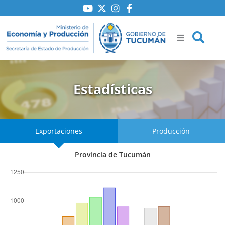
Ir
al
contenido
Estadísticas
ría
iones
Exportaciones
Producción
to
Provincia de Tucumán