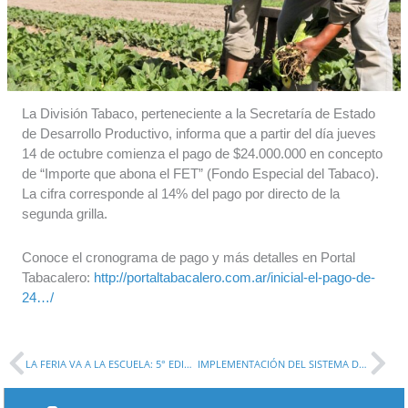
La División Tabaco, perteneciente a la Secretaría de Estado
de Desarrollo Productivo, informa que a partir del día jueves
14 de octubre comienza el pago de $24.000.000 en concepto
de “Importe que abona el FET” (Fondo Especial del Tabaco).
La cifra corresponde al 14% del pago por directo de la
segunda grilla.
Conoce el cronograma de pago y más detalles en Portal
Tabacalero:
http://portaltabacalero.com.ar/inicial-el-pago-de-
24…/
Prev
Ne
LA FERIA VA A LA ESCUELA: 5° EDICIÓN
IMPLEMENTACIÓN DEL SISTEMA DE ALERTA CONTRA LA DEFORESTACIÓN