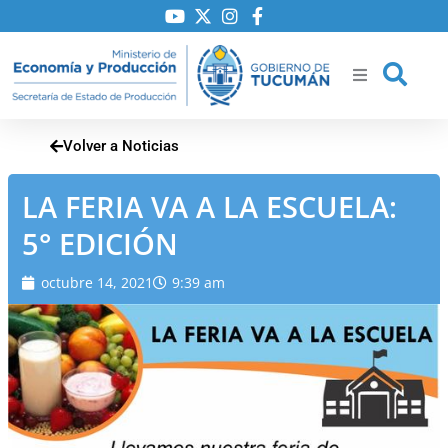
Ir
al
contenido
Volver a Noticias
ría
LA FERIA VA A LA ESCUELA:
iones
5° EDICIÓN
to
octubre 14, 2021
9:39 am