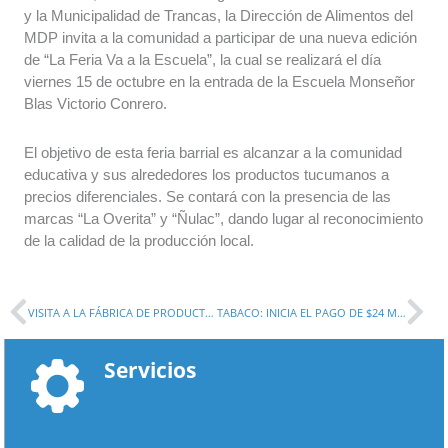
y la Municipalidad de Trancas, la Dirección de Alimentos del
MDP invita a la comunidad a participar de una nueva edición
de “La Feria Va a la Escuela”, la cual se realizará el día
viernes 15 de octubre en la entrada de la Escuela Monseñor
Blas Victorio Conrero.
El objetivo de esta feria barrial es alcanzar a la comunidad
educativa y sus alrededores los productos tucumanos a
precios diferenciales. Se contará con la presencia de las
marcas “La Overita” y “Ñulac”, dando lugar al reconocimiento
de la calidad de la producción local.
Prev
Ne
VISITA A LA FÁBRICA DE PRODUCTOS INNOVADORES “QUE LO PALEÓ”
TABACO: INICIA EL PAGO DE $24 MILLONES CORRESPONDIENTES A LA SEGUNDA GRILLA
Servicios