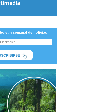
timedia
 boletín semanal de noticias
USCRIBIRSE