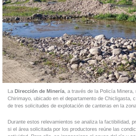
La
Dirección de Minería
, a través de la Policía Minera, 
Chirimayo, ubicado en el departamento de Chicligasta, con
de tres solicitudes de explotación de canteras en la zona
Durante estos relevamientos se analiza la factibilidad, p
si el área solicitada por los productores reúne las condic