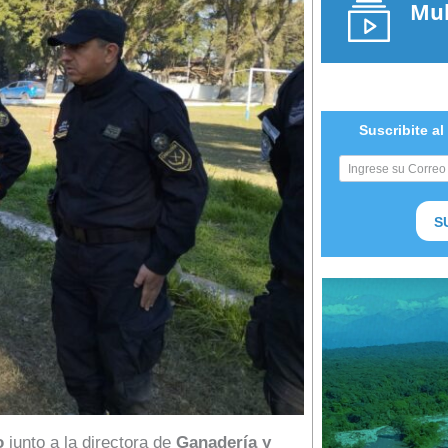
Mul
Suscribite al
S
o
junto a la directora de
Ganadería y