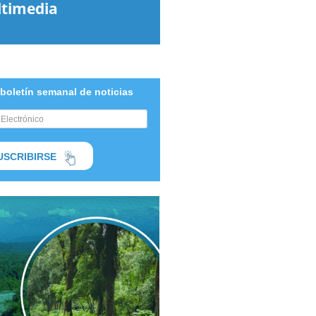
timedia
 boletín semanal de noticias
USCRIBIRSE