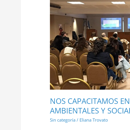
SALVAGUARDAS
AMBIENTALES
Y
SOCIALES
NOS CAPACITAMOS E
AMBIENTALES Y SOCIA
Sin categoría
/
Eliana Trovato