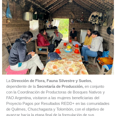
La
Dirección de Flora, Fauna Silvestre y Suelos
,
dependiente de la
Secretaría de Producción,
en conjunto
con la Coordinación de Productoras de Bosques Nativos y
FAO Argentina, visitaron a las mujeres beneficiarias del
Proyecto Pagos por Resultados REDD+ en las comunidades
de Quilmes, Chuschagasta y Tolombón, con el objetivo de
avanzar hacia la etapa final de la formulación de sus