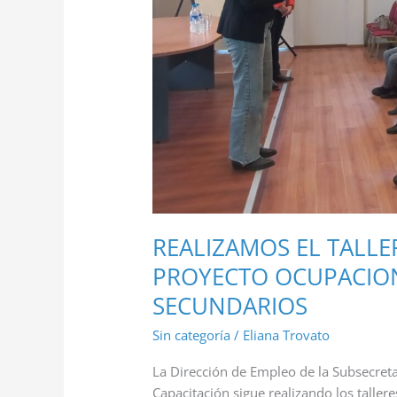
OCUPACIONAL”
PARA
ESTUDIANTES
SECUNDARIOS
REALIZAMOS EL TALLE
PROYECTO OCUPACION
SECUNDARIOS
Sin categoría
/
Eliana Trovato
La Dirección de Empleo de la Subsecreta
Capacitación sigue realizando los taller