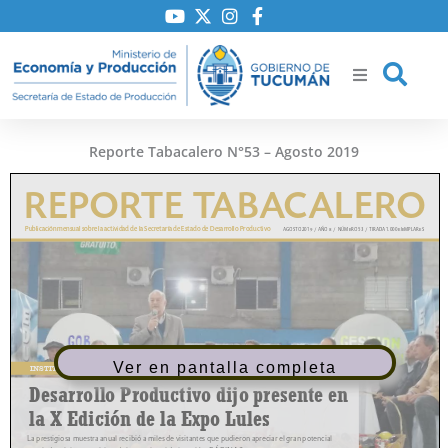
Ir
al
contenido
Reporte Tabacalero N°53 – Agosto 2019
ría
iones
to
Ver en pantalla completa