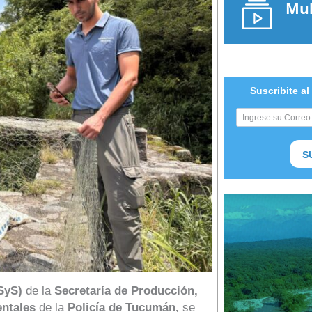
Mul
Suscribite al
S
SyS)
de la
Secretaría de Producción,
entales
de la
Policía de Tucumán,
se