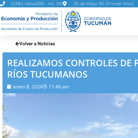
Ir
(0381) 4844000 - Int. 310
25 de Mayo 90 (Primer Piso)
al
contenido
Volver a Noticias
REALIZAMOS CONTROLES DE P
RÍOS TUCUMANOS
enero 8, 2026
11:46 am