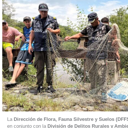
La
Dirección de Flora, Fauna Silvestre y Suelos (DFF
en conjunto con la
División de Delitos Rurales y Ambi