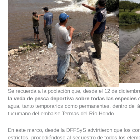
Se recuerda a la población que, desde el 12 de diciemb
la veda de pesca deportiva sobre todas las especies 
agua, tanto temporarios como permanentes, dentro del ám
tucumano del embalse Termas del Río Hondo.
En este marco, desde la DFFSyS advirtieron que los cont
estrictos, procediéndose al secuestro de todos los eleme