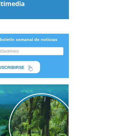
timedia
 boletín semanal de noticias
USCRIBIRSE