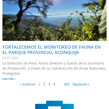
FORTALECEMOS EL MONITOREO DE FAUNA EN
EL PARQUE PROVINCIAL ACONQUIJA
22/07/2026
La Dirección de Flora, Fauna Silvestre y Suelos de la Secretaría
de Producción, a través de su Subdirección de Áreas Naturales
Protegidas,
Leer más »
« Anterior
1
2
3
4
…
304
Siguiente »