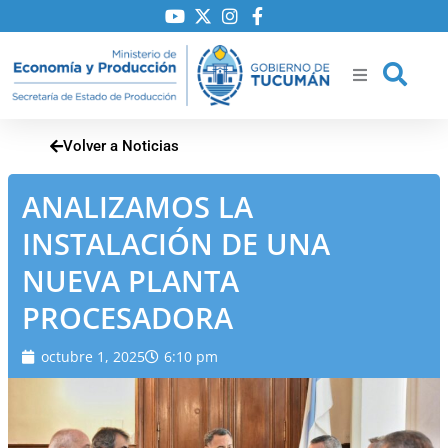
Ir
al
contenido
Volver a Noticias
ría
ANALIZAMOS LA
iones
INSTALACIÓN DE UNA
NUEVA PLANTA
to
PROCESADORA
octubre 1, 2025
6:10 pm