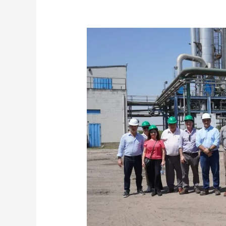
FORTALECEMOS
EL
COMERCIO
EXTERIOR
CON
LA
REGIÓN
DE
COQUIMBO