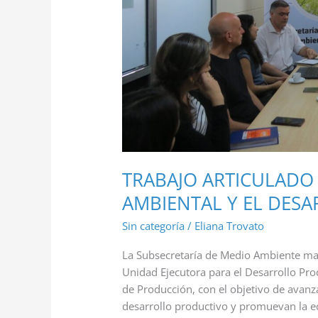
LA
EDUCACIÓN
AMBIENTAL
Y
EL
DESARROLLO
PRODUCTIVO
TRABAJO ARTICULADO
AMBIENTAL Y EL DES
Sin categoría
/
Eliana Trovato
La Subsecretaría de Medio Ambiente man
Unidad Ejecutora para el Desarrollo Pro
de Producción, con el objetivo de avanz
desarrollo productivo y promuevan la e