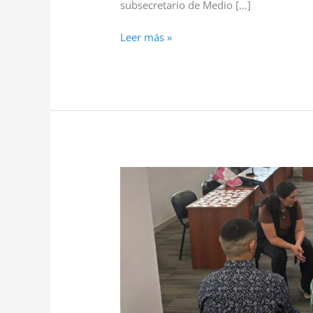
subsecretario de Medio […]
Leer más »
DICTAMOS
TALLER
“LA
EMPLEABILIDAD
COMO
POSIBILITADOR
DEL
REINTEGRO
A