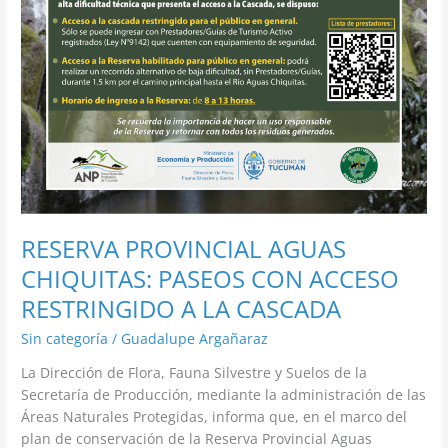
ACCESO
RESTRINGIDO
A
LA
CASCADA
RESERVA PROVINCIAL AGUAS
CHIQUITAS: PASEOS CON ACCESO
RESTRINGIDO A LA CASCADA
Sin categoría
/
Guadalupe Argañaraz
La Dirección de Flora, Fauna Silvestre y Suelos de la
Secretaría de Producción, mediante la administración de las
Áreas Naturales Protegidas, informa que, en el marco del
plan de conservación de la Reserva Provincial Aguas